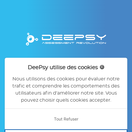
Accueil
DeePsy
Nos offres
DeePsy utilise des cookies 🍪
Contact
FAQ
Mentions légales
Politique de confidentialité
Nous utilisons des cookies pour évaluer notre
Conditions générales d'utilisation
trafic et comprendre les comportements des
Préférences des Cookies
utilisateurs afin d'améliorer notre site. Vous
pouvez choisir quels cookies accepter.
Tout Refuser
Copyright DeePsy, 2026