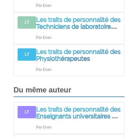
Par
Evan
Les traits de personnalité des
LT
Techniciens de laboratoire
médical et de pathologie
Par
Evan
Les traits de personnalité des
LT
Physiothérapeutes
Par
Evan
Du même auteur
Les traits de personnalité des
LT
Enseignants universitaires et
d’enseignement supérieur
Par
Evan