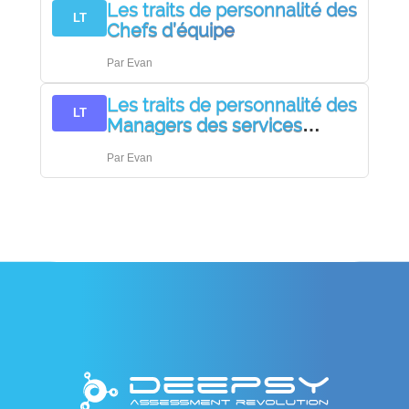
Les traits de personnalité des
LT
Chefs d’équipe
Par
Evan
Les traits de personnalité des
LT
Managers des services
d’information et de
Par
Evan
communication