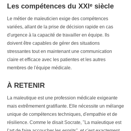
travail.
Ils sont ouverts à de nouvelles expériences et
Les compétences du XXIᵉ siècle
idées, ce qui est crucial dans un domaine médical
en constante évolution.
Le métier de maïeuticien exige des compétences
variées, allant de la prise de décision rapide en cas
d'urgence à la capacité de travailler en équipe. Ils
doivent être capables de gérer des situations
stressantes tout en maintenant une communication
claire et efficace avec les patientes et les autres
membres de l'équipe médicale.
À RETENIR
La maïeutique est une profession médicale exigeante
mais extrêmement gratifiante. Elle nécessite un mélange
unique de compétences techniques, d'empathie et de
résilience. Comme le disait Socrate, "La maïeutique est
l'art de faire accoucher les esprits", et c'est exactement