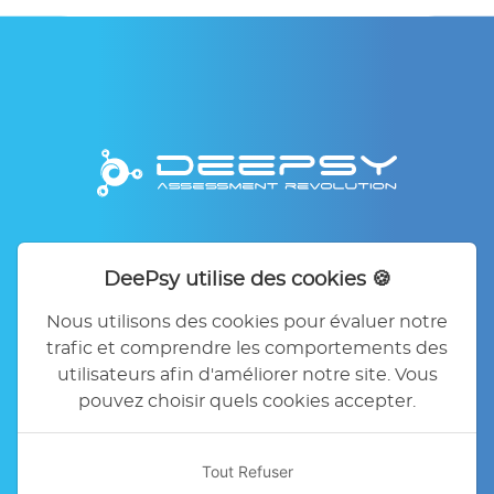
Accueil
DeePsy
Nos offres
Contact
FAQ
Mentions légales
DeePsy utilise des cookies 🍪
Politique de confidentialité
Nous utilisons des cookies pour évaluer notre
Conditions générales d'utilisation
trafic et comprendre les comportements des
Préférences des Cookies
utilisateurs afin d'améliorer notre site. Vous
pouvez choisir quels cookies accepter.
Tout Refuser